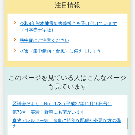
注目情報
令和8年熊本地震災害義援金を受け付けています
（日本赤十字社）
熱中症にご注意ください
水害（集中豪雨・台風）に備えましょう
このページを見ている人はこんなページ
も見ています
区議会だより No．178（平成22年11月16日号）
第73号 実験！野菜にも菌がいます
食物アレルギー等、食事に特別な配慮が必要な方の備
え