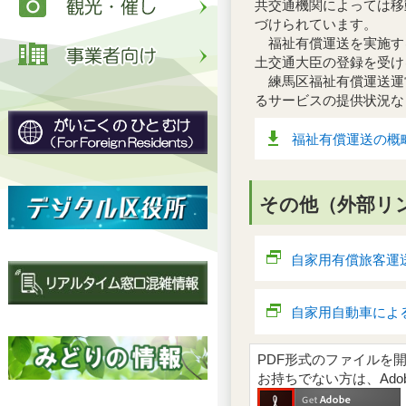
共交通機関によっては移
づけられています。
福祉有償運送を実施す
土交通大臣の登録を受け
練馬区福祉有償運送運
るサービスの提供状況な
福祉有償運送の概略
その他（外部リ
自家用有償旅客運
自家用自動車によ
PDF形式のファイルを開くには
お持ちでない方は、Ad