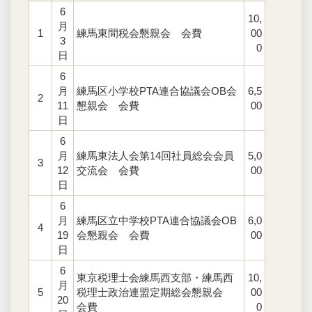
6
10,
月
1
練馬東間税会懇親会 会費
00
3
0
日
6
月
練馬区小学校PTA連合協議会OB会
6,5
2
11
懇親会 会費
00
日
6
月
練馬東法人会第14回社員総会会員
5,0
3
12
交流会 会費
00
日
6
月
練馬区立中学校PTA連合協議会OB
6,0
4
19
会懇親会 会費
00
日
6
東京税理士会練馬西支部・練馬西
10,
月
5
税理士政治連盟定期総会懇親会
00
20
会費
0