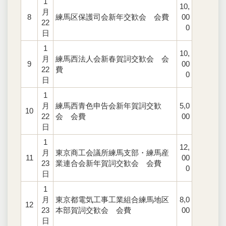
1
10,
月
8
練馬区保護司会新年交歓会 会費
00
22
0
日
1
10,
月
練馬西法人会新春賀詞交歓会 会
9
00
22
費
0
日
1
月
練馬西青色申告会新年賀詞交歓
5,0
10
22
会 会費
00
日
1
12,
月
東京商工会議所練馬支部・練馬産
11
00
23
業連合会新年賀詞交歓会 会費
0
日
1
月
東京都電気工事工業組合練馬地区
8,0
12
23
本部賀詞交歓会 会費
00
日