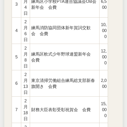
月
練馬区小学校PTA連合協議会OB会
6,5
3
4
新年会 会費
00
日
2
10,
月
練馬消防協同団体新年賀詞交歓
4
00
6
会 会費
0
日
2
12,
月
練馬区軟式少年野球連盟新年会
5
00
8
会費
0
日
2
月
東京清掃労働組合練馬総支部新春
2,0
6
13
旗開き 会費
00
日
2
15,
月
7
財務大臣表彰受彰祝賀会 会費
00
18
0
日