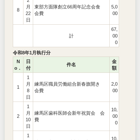
2
月
東部方面隊創立66周年記念会食
5,0
8
22
会費
00
日
67,
計
00
0
令和8年1月執行分
N
日
金
件名
o．
付
額
1
月
練馬区職員労働組合新春旗開き
2,0
1
8
会費
00
日
1
10,
月
練馬区歯科医師会新年祝賀会 会
2
00
10
費
0
日
1
10,