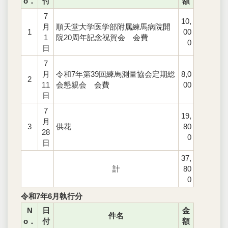
o．
付
額
7
10,
月
順天堂大学医学部附属練馬病院開
1
00
1
院20周年記念祝賀会 会費
0
日
7
月
令和7年第39回練馬測量協会定期総
8,0
2
11
会懇親会 会費
00
日
7
19,
月
3
供花
80
28
0
日
37,
計
80
0
令和7年6月執行分
N
日
金
件名
o．
付
額