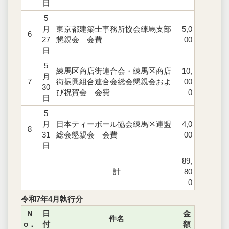
日
5
月
東京都建築士事務所協会練馬支部
5,0
6
27
懇親会 会費
00
日
5
練馬区商店街連合会・練馬区商店
10,
月
7
街振興組合連合会総会懇親会およ
00
30
び祝賀会 会費
0
日
5
月
日本ティーボール協会練馬区連盟
4,0
8
31
総会懇親会 会費
00
日
89,
計
80
0
令和7年4月執行分
N
日
金
件名
o．
付
額