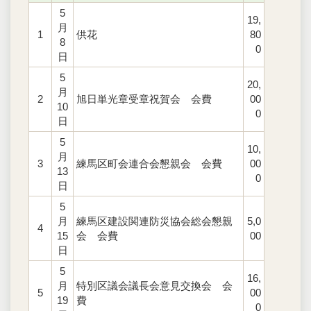
5
19,
月
1
供花
80
8
0
日
5
20,
月
2
旭日単光章受章祝賀会 会費
00
10
0
日
5
10,
月
3
練馬区町会連合会懇親会 会費
00
13
0
日
5
月
練馬区建設関連防災協会総会懇親
5,0
4
15
会 会費
00
日
5
16,
月
特別区議会議長会意見交換会 会
5
00
19
費
0