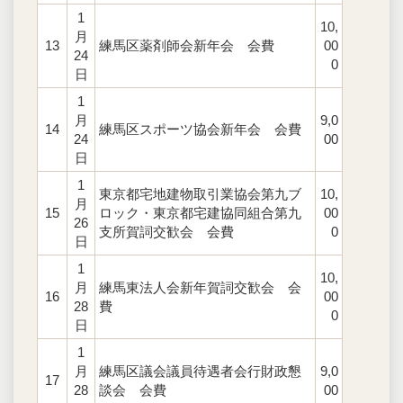
1
10,
月
13
練馬区薬剤師会新年会 会費
00
24
0
日
1
月
9,0
14
練馬区スポーツ協会新年会 会費
24
00
日
1
東京都宅地建物取引業協会第九ブ
10,
月
15
ロック・東京都宅建協同組合第九
00
26
支所賀詞交歓会 会費
0
日
1
10,
月
練馬東法人会新年賀詞交歓会 会
16
00
28
費
0
日
1
月
練馬区議会議員待遇者会行財政懇
9,0
17
28
談会 会費
00