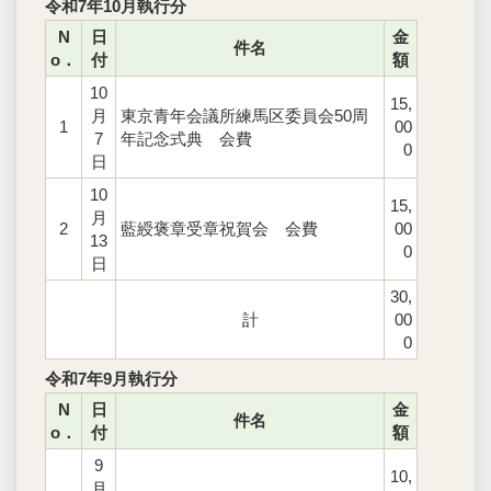
令和7年10月執行分
N
日
金
件名
o．
付
額
10
15,
月
東京青年会議所練馬区委員会50周
1
00
7
年記念式典 会費
0
日
10
15,
月
2
藍綬褒章受章祝賀会 会費
00
13
0
日
30,
計
00
0
令和7年9月執行分
N
日
金
件名
o．
付
額
9
10,
月