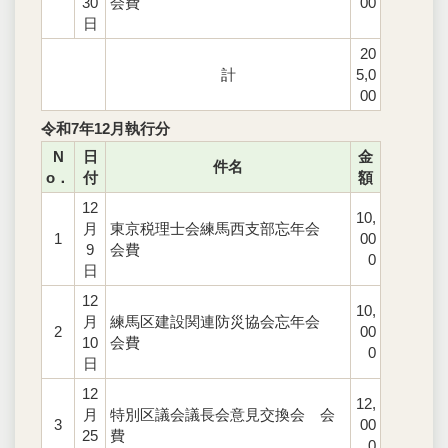
30
会費
00
日
20
計
5,0
00
令和7年12月執行分
N
日
金
件名
o．
付
額
12
10,
月
東京税理士会練馬西支部忘年会
1
00
9
会費
0
日
12
10,
月
練馬区建設関連防災協会忘年会
2
00
10
会費
0
日
12
12,
月
特別区議会議長会意見交換会 会
3
00
25
費
0