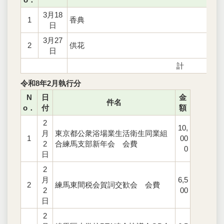
3月18
1
香典
日
3月27
2
供花
日
計
令和8年2月執行分
N
日
金
件名
o．
付
額
2
10,
月
東京都公衆浴場業生活衛生同業組
1
00
2
合練馬支部新年会 会費
0
日
2
月
6,5
2
練馬東間税会賀詞交歓会 会費
2
00
日
2