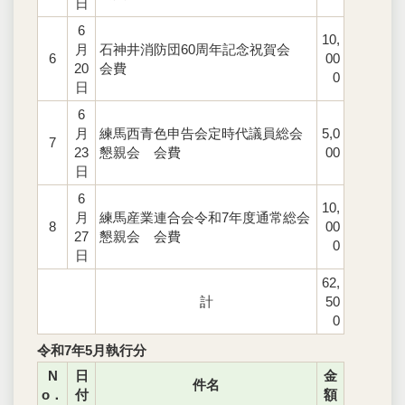
日
6
10,
月
石神井消防団60周年記念祝賀会
6
00
20
会費
0
日
6
月
練馬西青色申告会定時代議員総会
5,0
7
23
懇親会 会費
00
日
6
10,
月
練馬産業連合会令和7年度通常総会
8
00
27
懇親会 会費
0
日
62,
計
50
0
令和7年5月執行分
N
日
金
件名
o．
付
額