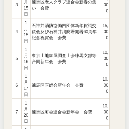
月
練馬区老人クラブ連合会新春の集
3
00
15
い 会費
0
日
1
石神井消防協働四団体新年賀詞交
15,
月
4
歓会及び石神井消防署開署60周年
00
15
記念祝賀会 会費
0
日
1
10,
月
東京土地家屋調査士会練馬支部等
5
00
16
合同新年会 会費
0
日
1
10,
月
6
練馬区医師会新年会 会費
00
17
0
日
1
10,
月
7
練馬区町会連合会新年会 会費
00
20
0
日