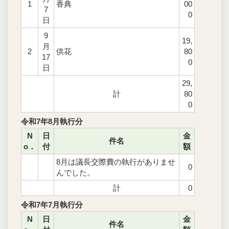
1
香典
00
7
0
日
9
19,
月
2
供花
80
17
0
日
29,
計
80
0
令和7年8月執行分
N
日
金
件名
o．
付
額
8月は議長交際費の執行がありませ
0
んでした。
計
0
令和7年7月執行分
N
日
金
件名