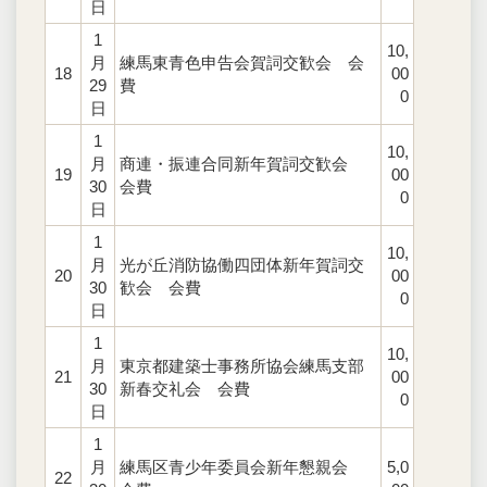
日
1
10,
月
練馬東青色申告会賀詞交歓会 会
18
00
29
費
0
日
1
10,
月
商連・振連合同新年賀詞交歓会
19
00
30
会費
0
日
1
10,
月
光が丘消防協働四団体新年賀詞交
20
00
30
歓会 会費
0
日
1
10,
月
東京都建築士事務所協会練馬支部
21
00
30
新春交礼会 会費
0
日
1
月
練馬区青少年委員会新年懇親会
5,0
22