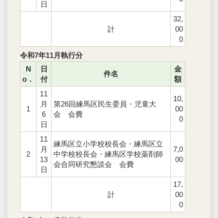
日
32,
計
00
0
令和7年11月執行分
N
日
金
件名
o．
付
額
11
10,
月
第26回練馬区民生委員・児童大
1
00
6
会 会費
0
日
11
練馬区立小学校校長会・練馬区立
月
7,0
2
中学校校長会・練馬区学校薬剤師
13
00
会合同研究懇談会 会費
日
17,
計
00
0