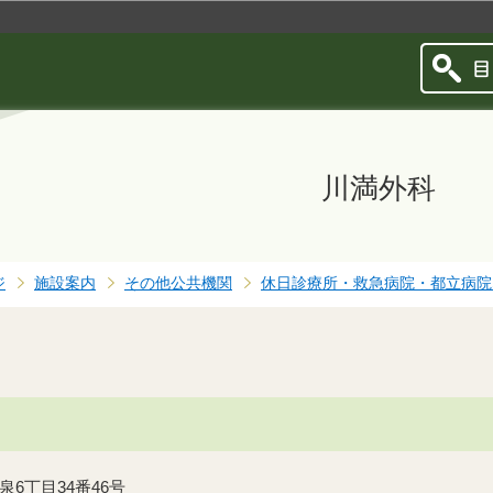
このページの本文へ移動
川満外科
ジ
施設案内
その他公共機関
休日診療所・救急病院・都立病院
大泉6丁目34番46号