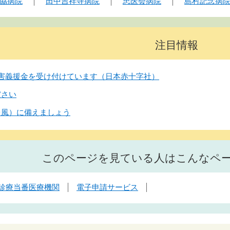
協病院
田中吉祥寺病院
忠医会病院
島村記念病
注目情報
害義援金を受け付けています（日本赤十字社）
ださい
台風）に備えましょう
このページを見ている人はこんなペ
診療当番医療機関
電子申請サービス