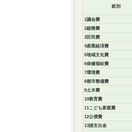
款別
1議会費
2総務費
3区民費
4産業経済費
5地域文化費
6保健福祉費
7環境費
8都市整備費
9土木費
10教育費
11こども家庭費
12公債費
13諸支出金