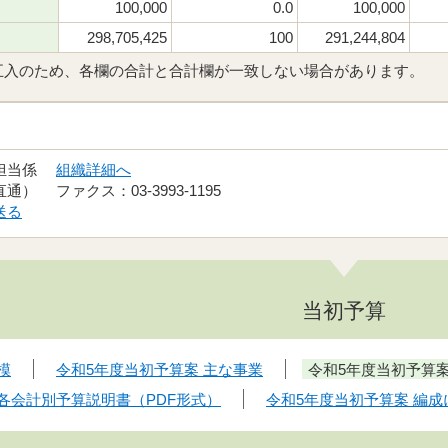
100,000
0.0
100,000
298,705,425
100
291,244,804
五入のため、各欄の合計と合計欄が一致しない場合があります。
政担当係
組織詳細へ
（直通） ファクス：03-3993-1195
送る
当初予算
模
令和5年度当初予算案 主な事業
令和5年度当初予算
 各会計別予算説明書（PDF形式）
令和5年度当初予算案 編