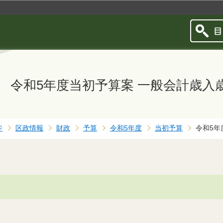
このページの本文へ移動
令和5年度当初予算案 一般会計歳入
ジ
区政情報
財政
予算
令和5年度
当初予算
令和5年