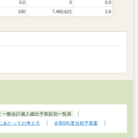
0.0
0
0.0
100
7,460,621
2.6
案 一般会計歳入歳出予算款別一覧表
成にあたっての考え方
令和5年度当初予算案