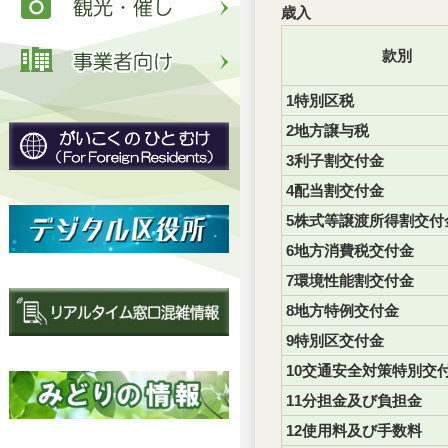
歳入
款別
1特別区税
2地方譲与税
3利子割交付金
4配当割交付金
5株式等譲渡所得割交付
6地方消費税交付金
7環境性能割交付金
8地方特例交付金
9特別区交付金
10交通安全対策特別交
11分担金及び負担金
12使用料及び手数料