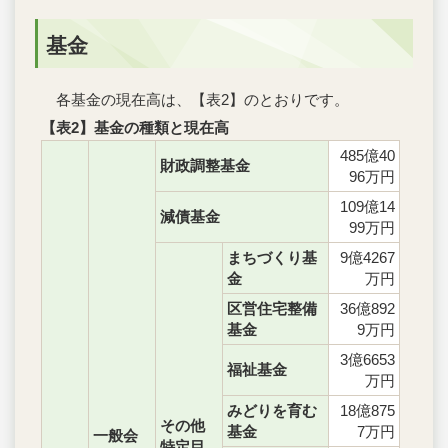
基金
各基金の現在高は、【表2】のとおりです。
【表2】基金の種類と現在高
485億40
財政調整基金
96万円
109億14
減債基金
99万円
まちづくり基
9億4267
金
万円
区営住宅整備
36億892
基金
9万円
3億6653
福祉基金
万円
みどりを育む
18億875
その他
基金
7万円
一般会
特定目