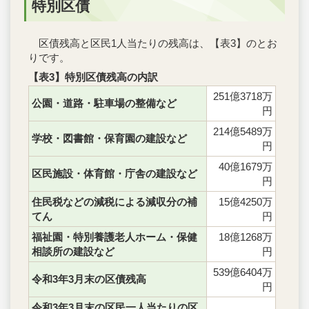
特別区債
区債残高と区民1人当たりの残高は、【表3】のとお
りです。
【表3】特別区債残高の内訳
251億3718万
公園・道路・駐車場の整備など
円
214億5489万
学校・図書館・保育園の建設など
円
40億1679万
区民施設・体育館・庁舎の建設など
円
住民税などの減税による減収分の補
15億4250万
てん
円
福祉園・特別養護老人ホーム・保健
18億1268万
相談所の建設など
円
539億6404万
令和3年3月末の区債残高
円
令和3年3月末の区民一人当たりの区