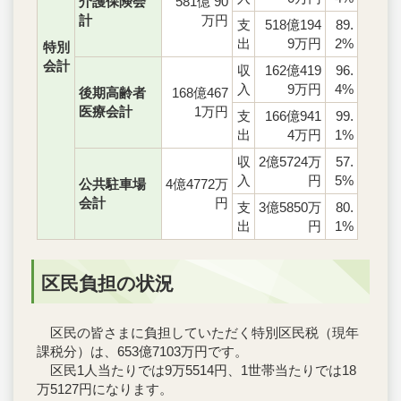
介護保険会
581億 90
計
万円
支
518億194
89.
出
9万円
2%
特別
会計
収
162億419
96.
入
9万円
4%
後期高齢者
168億467
医療会計
1万円
支
166億941
99.
出
4万円
1%
収
2億5724万
57.
入
円
5%
公共駐車場
4億4772万
会計
円
支
3億5850万
80.
出
円
1%
区民負担の状況
区民の皆さまに負担していただく特別区民税（現年
課税分）は、653億7103万円です。
区民1人当たりでは9万5514円、1世帯当たりでは18
万5127円になります。