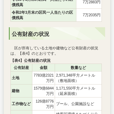
7万2883円
債残高
令和2年3月末の区民一人当たりの区
7万2035円
債残高
公有財産の状況
区が所有している土地や建物など公有財産の状況
は、【表4】のとおりです。
【表4】公有財産の状況
公有財産
金額
数量など
7783億2321
2,971,348平方メートル
土地
万円
（敷地面積）
1579億6844
1,171,550平方メートル
建物
万円
（延床面積）
126億8776
工作物など
プール、公園施設など
万円