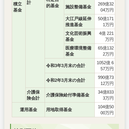
計
積立
269億32
的基金
施設整備基金
基金
04万円
大江戸線延伸
50億171
推進基金
1万円
文化芸術振興
4億 221
基金
万円
医療環境整備
65億132
基金
2万円
1052億 6
令和3年3月末の合計
57万円
990億73
令和2年3月末の合計
12万円
介護保
34億833
介護保険給付準備基金
険会計
3万円
104億50
運用基金
用地取得基金
00万円