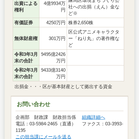
練馬区環境まちづくり公
出資による
4億9934万
社への出捐（えん）金な
権利
円
ど※
有価証券
4250万円
株券2,650株
区公式アニメキャラクタ
無体財産権
301万円
ー「ねり丸」の著作権な
ど
令和3年3月
9495億2426
末の合計
万円
令和2年3月
9433億3140
末の合計
万円
出捐金・・・区が基本財産として拠出する資金
お問い合わせ
企画部 財政課 財政担当係
組織詳細へ
電話：03-5984-2465（直通） ファクス：03-3993-
1195
この担当課にメールを送る