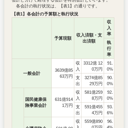
各会計の執行状況は、【表1】の通りです。
【表1】各会計の予算額と執行状況
収
入
率
収入済額・支
予算現額
出済額
執
行
率
収
3312億 12
91.
入
0万円
0%
3639億85
一般会計
63万円
支
3274億85
90.
出
29万円
0%
収
581億259
92.
入
8万円
0%
国民健康保
631億914
険事業会計
1万円
支
591億455
93.
出
4万円
6%
収
559億890
96.
入
0万円
4%