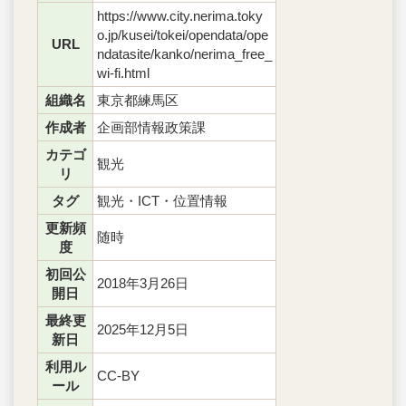
https://www.city.nerima.toky
o.jp/kusei/tokei/opendata/ope
URL
ndatasite/kanko/nerima_free_
wi-fi.html
組織名
東京都練馬区
作成者
企画部情報政策課
カテゴ
観光
リ
タグ
観光・ICT・位置情報
更新頻
随時
度
初回公
2018年3月26日
開日
最終更
2025年12月5日
新日
利用ル
CC-BY
ール