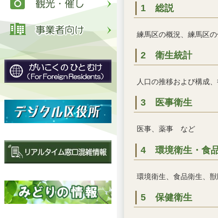
1 総説
練馬区の概況、練馬区の
2 衛生統計
人口の推移および構成、
3 医事衛生
医事、薬事 など
4 環境衛生・食
環境衛生、食品衛生、獣
5 保健衛生