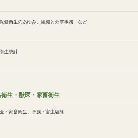
保健衛生のあゆみ、組織と分掌事務 など
衛生統計
品衛生・獣医・家畜衛生
医・家畜衛生、そ族・害虫駆除