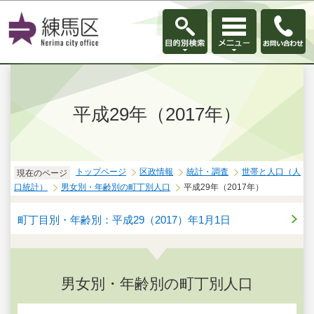
このページの本文へ移動
平成29年（2017年）
トップページ
区政情報
統計・調査
世帯と人口（人
現在のページ
口統計）
男女別・年齢別の町丁別人口
平成29年（2017年）
町丁目別・年齢別：平成29（2017）年1月1日
男女別・年齢別の町丁別人口