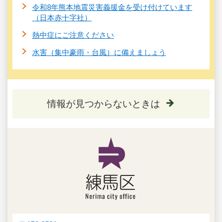
令和8年熊本地震災害義援金を受け付けています
（日本赤十字社）
熱中症にご注意ください
水害（集中豪雨・台風）に備えましょう
情報が見つからないときは