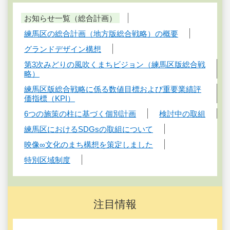
お知らせ一覧（総合計画）
練馬区の総合計画（地方版総合戦略）の概要
グランドデザイン構想
第3次みどりの風吹くまちビジョン（練馬区版総合戦
略）
練馬区版総合戦略に係る数値目標および重要業績評
価指標（KPI）
6つの施策の柱に基づく個別計画
検討中の取組
練馬区におけるSDGsの取組について
映像∞文化のまち構想を策定しました
特別区域制度
注目情報