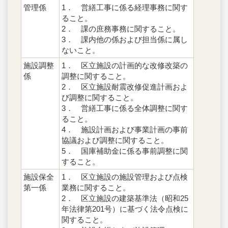
管理係
1． 営繕工事に係る経理事務に関す
ること。
2． 課の庶務事務に関すること。
3． 課内他の係および担当係に属し
ないこと。
施設調整
1． 区立施設の計画的な改修改築の
係
調整に関すること。
2． 区立施設耐震改修促進計画およ
び調整に関すること。
3． 営繕工事に係る全体調整に関す
ること。
4． 施設計画および事業計画の事前
協議および調整に関すること。
5． 国庫補助金に係る事前調整に関
すること。
施設保全
1． 区立施設の施設管理および点検
第一係
業務に関すること。
2． 区立施設の建築基準法（昭和25
年法律第201号）に基づく法令点検に
関すること。