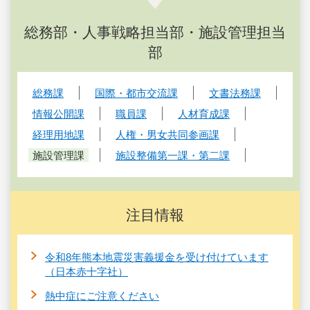
総務部・人事戦略担当部・施設管理担当
部
総務課
国際・都市交流課
文書法務課
情報公開課
職員課
人材育成課
経理用地課
人権・男女共同参画課
施設管理課
施設整備第一課・第二課
注目情報
令和8年熊本地震災害義援金を受け付けています
（日本赤十字社）
熱中症にご注意ください