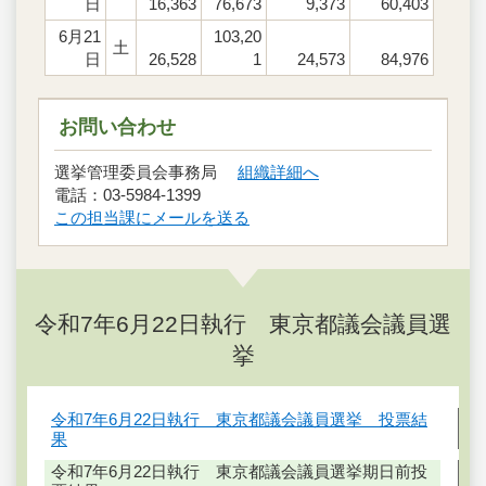
日
16,363
76,673
9,373
60,403
6月21
103,20
土
日
26,528
1
24,573
84,976
お問い合わせ
選挙管理委員会事務局
組織詳細へ
電話：03-5984-1399
この担当課にメールを送る
令和7年6月22日執行 東京都議会議員選
挙
令和7年6月22日執行 東京都議会議員選挙 投票結
果
令和7年6月22日執行 東京都議会議員選挙期日前投