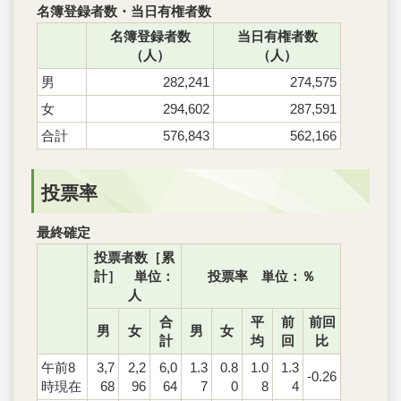
名簿登録者数・当日有権者数
名簿登録者数
当日有権者数
（人）
（人）
男
282,241
274,575
女
294,602
287,591
合計
576,843
562,166
投票率
最終確定
投票者数［累
計］ 単位：
投票率 単位：％
人
合
平
前
前回
男
女
男
女
計
均
回
比
午前8
3,7
2,2
6,0
1.3
0.8
1.0
1.3
-0.26
時現在
68
96
64
7
0
8
4