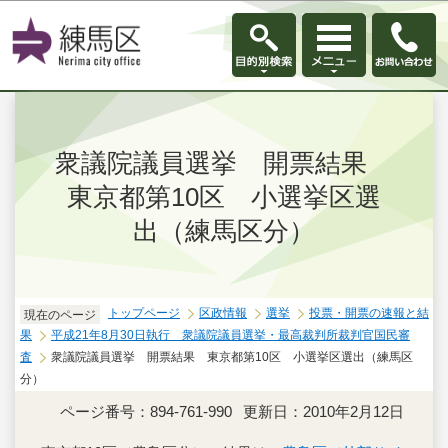
このページの本文へ移動
衆議院議員選挙 開票結果
東京都第10区 小選挙区選
出（練馬区分）
トップページ
区政情報
選挙
投票・開票の速報と結
現在のページ
果
平成21年8月30日執行 衆議院議員選挙・最高裁判所裁判官国民審
査
衆議院議員選挙 開票結果 東京都第10区 小選挙区選出（練馬区
分）
ページ番号：894-761-990
更新日：2010年2月12日