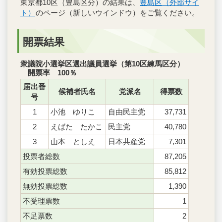
東京都10区（豊島区分）の結果は、
豊島区（外部サイ
ト）
のページ（新しいウインドウ）をご覧ください。
開票結果
衆議院小選挙区選出議員選挙（第10区練馬区分）
開票率 100％
届出番
候補者氏名
党派名
得票数
号
1
小池 ゆりこ
自由民主党
37,731
2
えばた たかこ
民主党
40,780
3
山本 としえ
日本共産党
7,301
投票者総数
87,205
有効投票総数
85,812
無効投票総数
1,390
不受理票数
1
不足票数
2