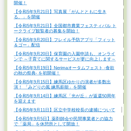
開催！
【令和5年9月21日】写真展「がんとともに生き
る。」を開催
【令和5年9月21日】全国都市農業フェスティバル ト
ークライブ観覧者の募集を開始！
【令和5年9月20日】フレイル予防アプリ「フィット
＆ゴー」配信
【令和5年9月20日】保育園の入園申請も、オンライ
ンで ～子育てに関するサービスが更に向上します～
【令和5年9月19日】Nerimaオータムフェスト -食欲
の秋の祭典- を初開催！
【令和5年9月15日】練馬区ゆかりの演者が多数出
演！ 「みどりの風 練馬薪能」を開催
【令和5年9月14日】練馬区「光が丘」が返還50周年
を迎えます
【令和5年9月11日】区立中学校校長の逮捕について
【令和5年9月5日】薬剤師会や民間事業者との協力
で「薬局」を休憩所として開放！