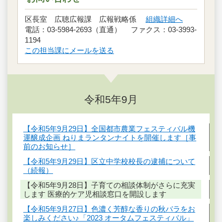
区長室 広聴広報課 広報戦略係
組織詳細へ
電話：03-5984-2693（直通） ファクス：03-3993-
1194
この担当課にメールを送る
令和5年9月
【令和5年9月29日】全国都市農業フェスティバル機
運醸成企画 ねりまランタンナイトを開催します［事
前のお知らせ］
【令和5年9月29日】区立中学校校長の逮捕について
（続報）
【令和5年9月28日】子育ての相談体制がさらに充実
します 医療的ケア児相談窓口を開設します
【令和5年9月27日】色濃く芳醇な香りの秋バラをお
楽しみください♪「2023 オータムフェスティバル」