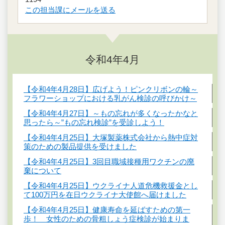
この担当課にメールを送る
令和4年4月
【令和4年4月28日】広げよう！ピンクリボンの輪～
フラワーショップにおける乳がん検診の呼びかけ～
【令和4年4月27日】～もの忘れが多くなったかなと
思ったら～”もの忘れ検診”を受診しよう！
【令和4年4月25日】大塚製薬株式会社から熱中症対
策のための製品提供を受けました
【令和4年4月25日】3回目職域接種用ワクチンの廃
棄について
【令和4年4月25日】ウクライナ人道危機救援金とし
て100万円を在日ウクライナ大使館へ届けました
【令和4年4月25日】健康寿命を延ばすための第一
歩！ 女性のための骨粗しょう症検診が始まりま