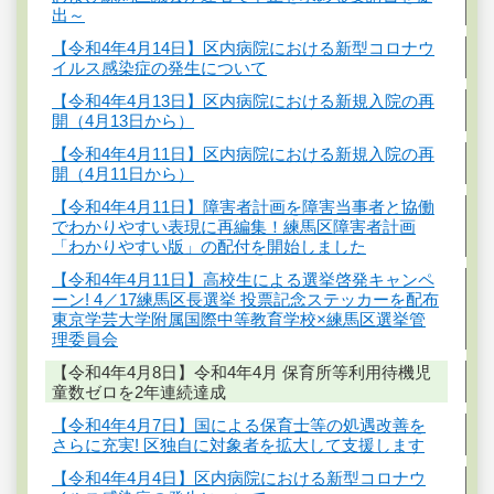
出～
【令和4年4月14日】区内病院における新型コロナウ
イルス感染症の発生について
【令和4年4月13日】区内病院における新規入院の再
開（4月13日から）
【令和4年4月11日】区内病院における新規入院の再
開（4月11日から）
【令和4年4月11日】障害者計画を障害当事者と協働
でわかりやすい表現に再編集！練馬区障害者計画
「わかりやすい版」の配付を開始しました
【令和4年4月11日】高校生による選挙啓発キャンペ
ーン! 4／17練馬区長選挙 投票記念ステッカーを配布
東京学芸大学附属国際中等教育学校×練馬区選挙管
理委員会
【令和4年4月8日】令和4年4月 保育所等利用待機児
童数ゼロを2年連続達成
【令和4年4月7日】国による保育士等の処遇改善を
さらに充実! 区独自に対象者を拡大して支援します
【令和4年4月4日】区内病院における新型コロナウ