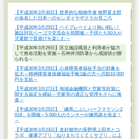
【平成30年3月30日】世界的な植物学者 牧野富太郎
が命名した日本一のセンダイヤザクラが見ごろ
【平成30年3月29日】ベイブレードより熱い戦い！
施設対抗ベーゴマ交流会を初開催～子供たち50人が
児童館で昔遊びを楽しむ～
【平成30年3月29日】区立施設職員と利用者が協力
して救命活動を実施～石神井消防署から感謝状が贈
られる～
【平成30年3月29日】心身障害者福祉手当の対象を
拡大～精神障害者保健福祉手帳1級の方へ月額10,000
円を支給～
【平成30年3月27日】地域金融機関と空家等対策に
関する協定を締結～空家等の適正な管理をさらに推
進～
【平成30年3月25日】「練馬こぶしハーフマラソン2
018」を開催～5,000人のランナーが練馬路を疾走！
～
【平成30年3月23日】友好都市の長野県上田市とコ
ラボ 健康アプリ「ねりまちてくてくサプリ」に上