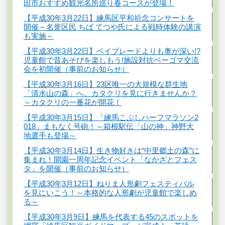
田市おすすめ観光名所巡り春コースが登場！
【平成30年3月22日】練馬区平和祈念コンサートを
開催～名誉区民 ちば てつや氏による戦時体験の講演
も実施～
【平成30年3月22日】ベイブレードよりも奥が深い!?
児童館で昔あそびを楽しもう!施設対抗ベーゴマ交流
会を初開催（事前のお知らせ）
【平成30年3月16日】23区唯一の大規模な群生地
「清水山の森」へ、カタクリを見に行きませんか？
～カタクリの一番花が開花！
【平成30年3月15日】「練馬こぶしハーフマラソン2
018」まもなく号砲！～箱根駅伝「山の神」神野大
地選手も登場～
【平成30年3月14日】生き物好きは“中里郷土の森”に
集まれ！開園一周年記念イベント「なかざとフェス
タ」を開催（事前のお知らせ）
【平成30年3月12日】ねりま人形劇フェスティバル
を見にいこう！～本格的な人形劇が児童館で楽しめ
る～
【平成30年3月9日】練馬を代表する45のスポットを