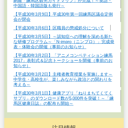
網羅「練馬区観光ガイドマップ」が完成！～英語・
中国語・韓国語版も発行～
【平成30年3月9日】平成30年第一回練馬区議会定例
会が閉会
【平成30年3月6日】区職員の懲戒処分について
【平成30年3月5日】～認知症への理解を深める新た
な研修プログラム～「N-impro（ニンプロ）」完成発
表・体験会の開催（事前のお知らせ）
【平成30年3月2日】「アニメコンペティション練馬
2017」表彰式＆記念トークショーを開催（事前のお
知らせ）
【平成30年3月2日】主権者教育授業を実施します～
中学生・高校生が、楽しみながら政治との関わりを
考える～
【平成30年3月1日】健康アプリ「ねりまちてくてく
サプリ」のダウンロード数が5,000件を突破！～「練
馬区健康日誌」の配布も開始～
注目情報