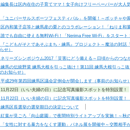
0日】編集長は区内在住の子育てママ！女子向けフリーペーパーが大人
7日】「ユニバーサルスポーツフェスティバル」を開催！～ボッチャ
8日】区内和菓子店等と練馬産の栗とのコラボレーション！「ねりま和菓
誰でも自由に使える無料Wi-Fi！「Nerima Free Wi-Fi」をス
7日】『こどもがそとであそぶまち・練馬』プロジェクト～魔法の対
らせ）
4日】ネリーズシンポジウム2017「災害にどう備える～日頃からの
日】練馬の伝統野菜 練馬大根を引っこ抜け！第11回 練馬大根引っ
のお知らせ）
日】平成29年第四回練馬区議会定例会が開会します（事前のお知らせ
日】11月22日（いい夫婦の日）に記念写真撮影スポットを特別設置！
日】11月22日（いい夫婦の日）に記念写真撮影スポットを特別設置
日】練馬区長選挙の選挙期日の決定について
0日】紅葉が見ごろ「向山庭園」で夜間特別ライトアップを実施！～秋
6日】「女性に対する暴力をなくす運動」パネル展を開催中～交際相手