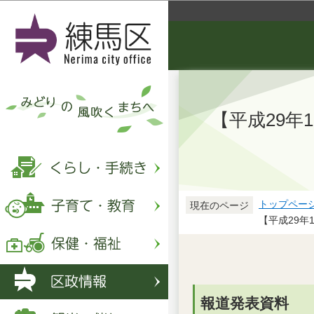
【平成29年
トップペー
現在のページ
【平成29年
報道発表資料