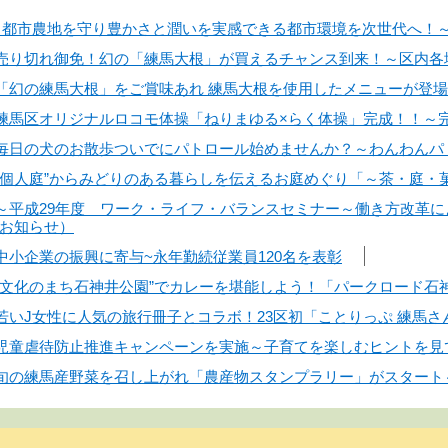
4日】都市農地を守り豊かさと潤いを実感できる都市環境を次世代へ
日】売り切れ御免！幻の「練馬大根」が買えるチャンス到来！～区内
日】「幻の練馬大根」をご賞味あれ 練馬大根を使用したメニューが登
日】練馬区オリジナルロコモ体操「ねりまゆる×らく体操」完成！！
日】毎日の犬のお散歩ついでにパトロール始めませんか？～わんわん
日】“個人庭”からみどりのある暮らしを伝えるお庭めぐり「～茶・庭・
日】～平成29年度 ワーク・ライフ・バランスセミナー～働き方改革
お知らせ）
】中小企業の振興に寄与~永年勤続従業員120名を表彰
】”文化のまち石神井公園”でカレーを堪能しよう！「パークロード石神
】若いJ女性に人気の旅行冊子とコラボ！23区初「ことりっぷ 練馬
日】児童虐待防止推進キャンペーンを実施～子育てを楽しむヒントを
日】旬の練馬産野菜を召し上がれ「農産物スタンプラリー」がスター