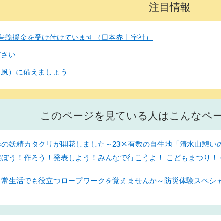
注目情報
害義援金を受け付けています（日本赤十字社）
ださい
台風）に備えましょう
このページを見ている人はこんなペ
】春の妖精カタクリが開花しました～23区有数の自生地「清水山憩
】遊ぼう！作ろう！発表しよう！みんなで行こうよ！ こどもまつり
日】日常生活でも役立つロープワークを覚えませんか～防災体験スペ