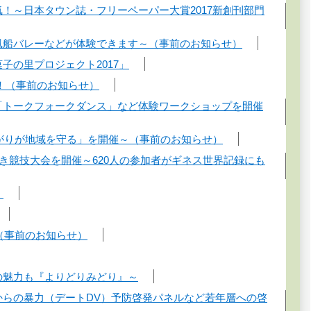
気！～日本タウン誌・フリーペーパー大賞2017新創刊部門
や風船バレーなどが体験できます～（事前のお知らせ）
子の里プロジェクト2017」
タート！（事前のお知らせ）
話「トークフォークダンス」など体験ワークショップを開催
つながりが地域を守る」を開催～（事前のお知らせ）
こ抜き競技大会を開催～620人の参加者がギネス世界記録にも
）
！（事前のお知らせ）
の魅力も『よりどりみどり』～
からの暴力（デートDV）予防啓発パネルなど若年層への啓