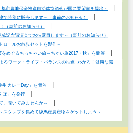
！～都市農地保全推進自治体協議会が国に要望書を提出～
各地で特別に販売します～（事前のお知らせ）
場！（事前のお知らせ）
～完成記念講演会でお披露目します～（事前のお知らせ）
パトロールお散歩セットを製作～
菓をめぐるちっちゃい旅～ちゃい旅2017・秋」を開催
によるワーク・ライフ・バランスの推進+わかる！健康な職
井 カレーDay」を開催
さんぽ」を発行
見て、聞いてみませんか～
ト～スタンプを集めて練馬産農産物をゲットしよう～