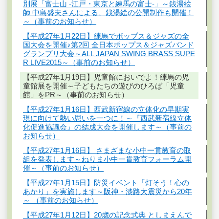
別展「富士山 -江戸・東京と練馬の富士-」～銭湯絵
師 中島盛夫さんによる、銭湯絵の公開制作も開催！
～（事前のお知らせ）
【平成27年1月22日】練馬でポップス＆ジャズの全
国大会を開催♪第2回 全日本ポップス＆ジャズバンド
グランプリ大会～ALL JAPAN SWING BRASS SUPE
R LIVE2015～（事前のお知らせ）
【平成27年1月19日】児童館においでよ！練馬の児
童館展を開催～子どもたちの遊びのひろば「児童
館」をPR～（事前のお知らせ）
【平成27年1月16日】西武新宿線の立体化の早期実
現に向けて熱い思いを一つに！～『西武新宿線立体
化促進協議会』の結成大会を開催します～（事前の
お知らせ）
【平成27年1月16日】 さまざまな小中一貫教育の取
組を発表します～ねりま小中一貫教育フォーラム開
催～（事前のお知らせ）
【平成27年1月15日】防災イベント「灯そう！心の
あかり」を実施します～阪神・淡路大震災から20年
～ （事前のお知らせ）
【平成27年1月12日】20歳の記念式典 としまえんで