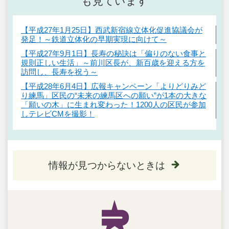
も見ています
【平成27年1月25日】西武新宿線立体化促進協議会が
発足！～鉄道立体化の早期実現に向けて～
【平成27年9月1日】長寿の秘訣は「偏りのない食事と
規則正しい生活」～前川区長が、新百歳を迎える方を
訪問し、長寿を祝う～
【平成28年6月4日】広報キャンペーン「よりどりみど
り練馬」区民の“未来の練馬区への願い”が1本の大きな
「願いの木」に生まれ変わった！1200人の区民が参加
しテレビCMを撮影！
情報が見つからないときは