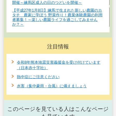
開催～練馬区成人の日のつどいを開催～
【平成27年1月8日】練馬で生まれた新しい農園のカ
タチ 農家に学ぼう 野菜作り！農業体験農園の利用
者募集！～楽しい農園ライフを過ごしてみません
か？～
注目情報
令和8年熊本地震災害義援金を受け付けています
（日本赤十字社）
熱中症にご注意ください
水害（集中豪雨・台風）に備えましょう
このページを見ている人はこんなページ