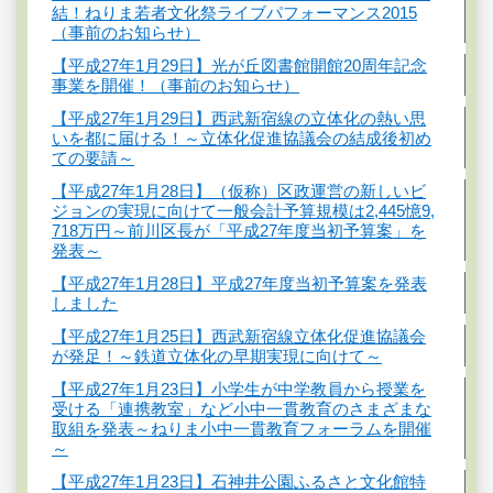
結！ねりま若者文化祭ライブパフォーマンス2015
（事前のお知らせ）
【平成27年1月29日】光が丘図書館開館20周年記念
事業を開催！（事前のお知らせ）
【平成27年1月29日】西武新宿線の立体化の熱い思
いを都に届ける！～立体化促進協議会の結成後初め
ての要請～
【平成27年1月28日】（仮称）区政運営の新しいビ
ジョンの実現に向けて一般会計予算規模は2,445憶9,
718万円～前川区長が「平成27年度当初予算案」を
発表～
【平成27年1月28日】平成27年度当初予算案を発表
しました
【平成27年1月25日】西武新宿線立体化促進協議会
が発足！～鉄道立体化の早期実現に向けて～
【平成27年1月23日】小学生が中学教員から授業を
受ける「連携教室」など小中一貫教育のさまざまな
取組を発表～ねりま小中一貫教育フォーラムを開催
～
【平成27年1月23日】石神井公園ふるさと文化館特