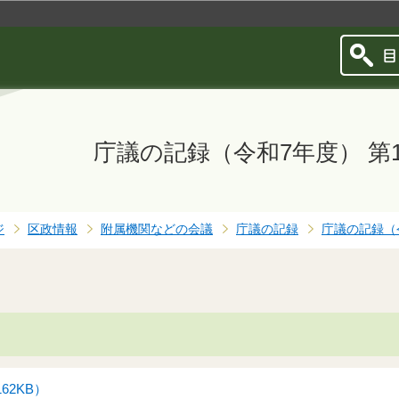
このページの本文へ移動
庁議の記録（令和7年度） 第
ジ
区政情報
附属機関などの会議
庁議の記録
庁議の記録（
62KB）