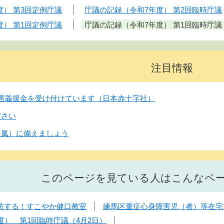
度） 第3回定例庁議
庁議の記録（令和7年度） 第2回臨時庁議
度） 第1回定例庁議
庁議の記録（令和7年度） 第1回臨時庁議
注目情報
害義援金を受け付けています（日本赤十字社）
ださい
台風）に備えましょう
このページを見ている人はこんなペ
防する！すこやか健口教室
練馬区重症心身障害児（者）等在宅
度） 第1回臨時庁議（4月2日）