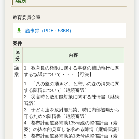
場所
教育委員会室
議事録（PDF：53KB）
案件
区
内容
分
議
1 教育長の権限に属する事務の補助執行に関
案
する協議について・・・【可決】
1 「八の釜の湧き水」と憩いの森の消失に関
する陳情について〔継続審議〕
2 災害時と放射能対策に関する陳情書〔継続
審議〕
3 子ども達を放射能汚染、特に内部被曝から
守るための陳情書〔継続審議〕
4 都市計画道路補助135号線の整備計画（素
案）の抜本的見直しを求める陳情〔継続審議〕
5 都市計画道路補助第135号線整備計画（素