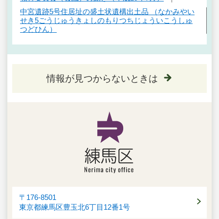
中宮遺跡5号住居址の盛土状遺構出土品 （なかみやい
せき5ごうじゅうきょしのもりつちじょういこうしゅ
つどひん）
情報が見つからないときは
〒176-8501
東京都練馬区豊玉北6丁目12番1号