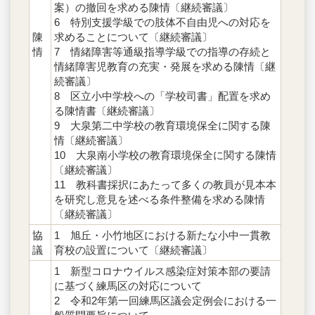
案）の撤回を求める陳情〔継続審議〕
6 特別支援学級での肢体不自由児への対応を
陳
求めることについて〔継続審議〕
情
7 情緒障害等通級指導学級での指導の存続と
情緒障害児教育の充実・発展を求める陳情〔継
続審議〕
8 区立小中学校への「学校司書」配置を求め
る陳情書〔継続審議〕
9 大泉第二中学校の教育環境保全に関する陳
情〔継続審議〕
10 大泉南小学校の教育環境保全に関する陳情
〔継続審議〕
11 教科書採択にあたって多くの教員が見本本
を研究し意見を述べる条件整備を求める陳情
〔継続審議〕
協
1 旭丘・小竹地区における新たな小中一貫教
議
育校の設置について〔継続審議〕
1 新型コロナウイルス感染症対策本部の要請
に基づく練馬区の対応について
2 令和2年第一回練馬区議会定例会における一