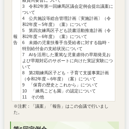
般質問要旨について
3 令和2年第一回練馬区議会定例会提出議案に
ついて
4 公共施設等総合管理計画〔実施計画〕（令
和2年度～5年度）（案）について
5 第四次練馬区子ども読書活動推進計画（令
報
和2年度～6年度）（案）について
告
6 未婚の児童扶養手当受給者に対する臨時・
特別給付金の支給状況について
7 AIを活用した重篤な児童虐待の早期発見お
よび早期対応のサポートに向けた実証実験につ
いて
8 第2期練馬区子ども・子育て支援事業計画
（令和2年度～6年度）（案）について
9 「保育の歴史とこれから」について
10 「練馬こども園」の認定について
11 その他
※注釈：「議案」「報告」はこの会議で行いまし
た。