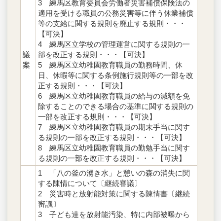
3 練馬区教育委員会労働者災害補償保険法の
適用を受ける職員の公務災害等に伴う休業補償
等の支給に関する規則を廃止する規則・・・
【可決】
4 練馬区立学校の管理運営に関する規則の一
議
部を改正する規則・・・【可決】
案
5 練馬区立幼稚園教育職員の勤務時間、休
日、休暇等に関する条例施行規則等の一部を改
正する規則・・・【可決】
6 練馬区立幼稚園教育職員の給与の減額を免
除することのできる場合の基準に関する規則の
一部を改正する規則・・・【可決】
7 練馬区立幼稚園教育職員の期末手当に関す
る規則の一部を改正する規則・・・【可決】
8 練馬区立幼稚園教育職員の勤勉手当に関す
る規則の一部を改正する規則・・・【可決】
1 「八の釜の湧き水」と憩いの森の消失に関
する陳情について〔継続審議〕
2 災害時と放射能対策に関する陳情書〔継続
審議〕
3 子ども達を放射能汚染、特に内部被曝から