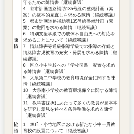
守るための陳情書〔継続審議〕
4 都市計画道路補助135号線の整備計画（素
案）の抜本的見直しを求める陳情〔継続審議〕
5 都市計画道路補助第135号線整備計画（素
案）の撤回を求める陳情〔継続審議〕
6 特別支援学級での肢体不自由児への対応を
陳
求めることについて〔継続審議〕
情
7 情緒障害等通級指導学級での指導の存続と
情緒障害児教育の充実・発展を求める陳情〔継
続審議〕
8 区立小中学校への「学校司書」配置を求め
る陳情書〔継続審議〕
9 大泉第二中学校の教育環境保全に関する陳
情〔継続審議〕
10 大泉南小学校の教育環境保全に関する陳情
〔継続審議〕
11 教科書採択にあたって多くの教員が見本本
を研究し意見を述べる条件整備を求める陳情
〔継続審議〕
協
1 旭丘・小竹地区における新たな小中一貫教
議
育校の設置について〔継続審議〕