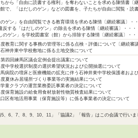
たちから「自由に読書する権利」を奪わないことを求める陳情書〔
書館で、「はだしのゲン」などの図書を、子たちが自由に閲覧・読書
しのゲン」を自由閲覧できる教育環境を求める陳情〔継続審議〕・
に違反する「はだしのゲン」の除去を求める陳情〔継続審議〕・・・
だしのゲン」を学校図書室（館）から排除する陳情〔継続審議〕・・
5年度教育に関する事務の管理等に係る点検・評価について〔継続審
立石神井東中学校敷地に係る土地交換について
5年第四回練馬区議会定例会提出議案について
6年度中学校選択制度の選択希望状況および公開抽選について
練馬病院の増床と医療機能の拡充に伴う石神井東中学校保護者およ
5年度夏休み居場所づくり事業等の実施結果について
立学童クラブの運営業務委託事業者の決定について
5年度保育施設の給食用食材放射性物質検査結果について
北口区有地活用事業（保育施設等）に係る事業者の決定について
5、6、7、8、9、10、11」「協議2」「報告」はこの会議で行い