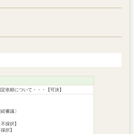
制定依頼について・・・【可決】
継続審議〕
【不採択】
不採択】