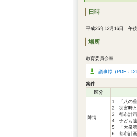
日時
平成25年12月16日 午後
場所
教育委員会室
議事録（PDF：12
案件
区分
1 「八の
2 災害時
3 都市計
陳情
4 子ども
5 「大泉
6 都市計