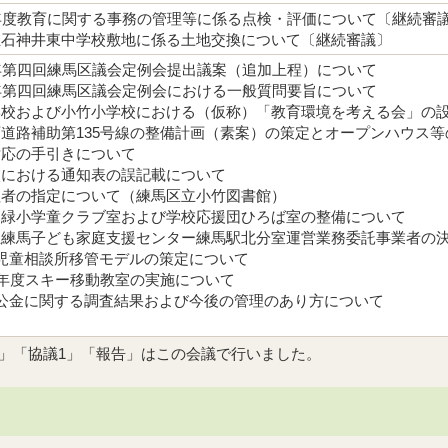
5年度教育に関する事務の管理等に係る点検・評価について〔継続審
立石神井東中学校敷地に係る土地交換について〔継続審議〕
5年第四回練馬区議会定例会提出議案（追加上程）について
5年第四回練馬区議会定例会における一般質問要旨について
学校および小竹小学校における（仮称）「教育環境を考える会」の
画道路補助第135号線の整備計画（素案）の策定とオープンハウス
対応の手引きについて
校における通知表の誤記載について
理者の指定について（練馬区立小竹図書館）
園緑小学童クラブ室および学校応援団ひろば室の整備について
立練馬子ども家庭支援センター練馬駅北分室運営業務委託事業者の
区児童相談所移管モデルの策定について
25年度スキー移動教室の実施について
準公金に関する調査結果および今後の管理のあり方について
6」「協議1」「報告」はこの会議で行いました。