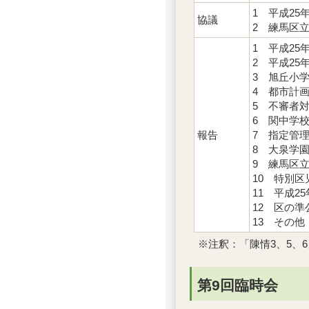
1 平成2
協議
2 練馬区
1 平成2
2 平成2
3 旭丘小
4 都市計
5 不審者
6 関中学
報告
7 指定管
8 大泉学
9 練馬区
10 特別
11 平成
12 区の
13 その他
※注釈：「陳情3、5、
第9回臨時会