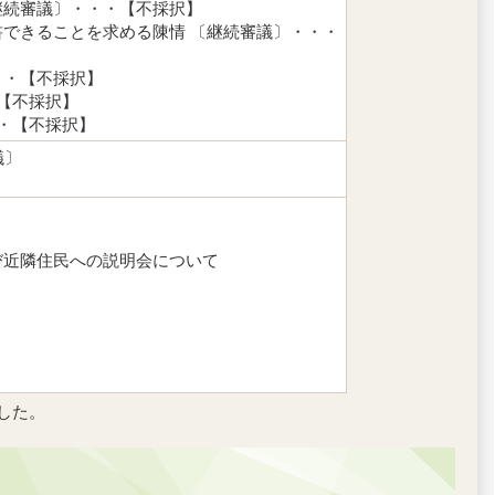
継続審議〕・・・【不採択】
できることを求める陳情 〔継続審議〕・・・
・・【不採択】
【不採択】
・【不採択】
議〕
び近隣住民への説明会について
ました。