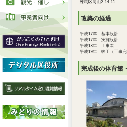
練馬区向山2-14-11
改築の経過
平成17年 基本設計
平成17年 実施設計
平成18年 工事着工
平成19年 竣工（工事
完成後の体育館