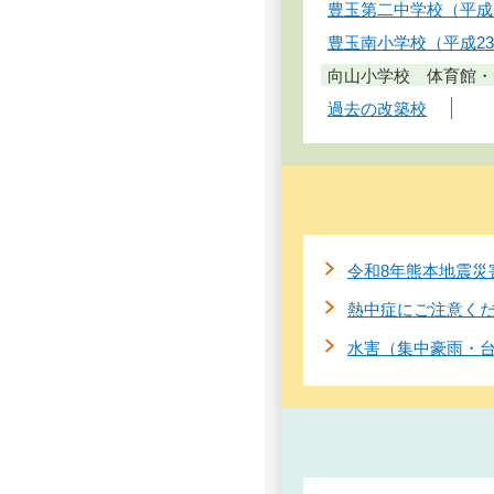
豊玉第二中学校（平成
豊玉南小学校（平成2
向山小学校 体育館・
過去の改築校
令和8年熊本地震災
熱中症にご注意く
水害（集中豪雨・