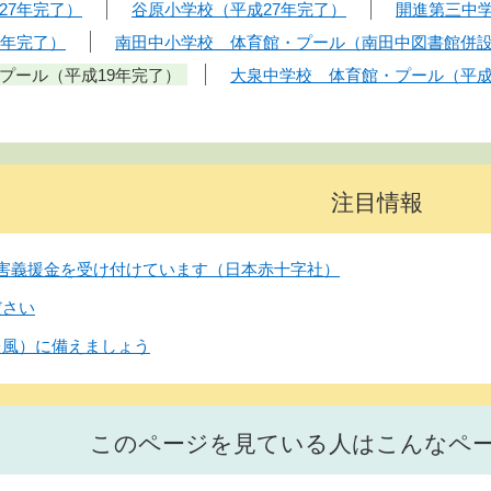
27年完了）
谷原小学校（平成27年完了）
開進第三中学
3年完了）
南田中小学校 体育館・プール（南田中図書館併設
プール（平成19年完了）
大泉中学校 体育館・プール（平成
注目情報
害義援金を受け付けています（日本赤十字社）
ださい
台風）に備えましょう
このページを見ている人はこんなペ