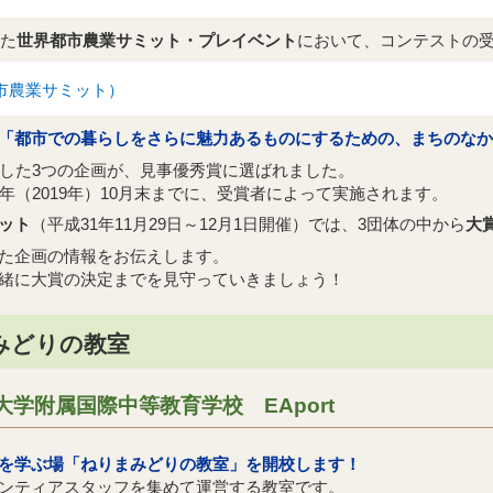
れた
世界都市農業サミット・プレイベント
において、コンテストの
市農業サミット）
「都市での暮らしをさらに魅力あるものにするための、まちのなか
破した3つの企画が、見事優秀賞に選ばれました。
年（2019年）10月末までに、受賞者によって実施されます。
ット
（平成31年11月29日～12月1日開催）では、3団体の中から
大
した企画の情報をお伝えします。
緒に大賞の決定までを見守っていきましょう！
みどりの教室
学附属国際中等教育学校 EAport
を学ぶ場「ねりまみどりの教室」を開校します！
ンティアスタッフを集めて運営する教室です。