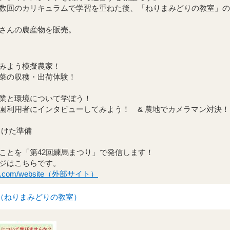
数回のカリキュラムで学習を重ねた後、「ねりまみどりの教室」の
さんの農産物を販売。
曜）
曜）
う模擬農家！
収穫・出荷体験！
環境について学ぼう！
にインタビューしてみよう！ & 農地でカメラマン対決！
た準備
「第42回練馬まつり」で発信します！
ページはこちらです。
ixsite.com/website（外部サイト）
（ねりまみどりの教室）