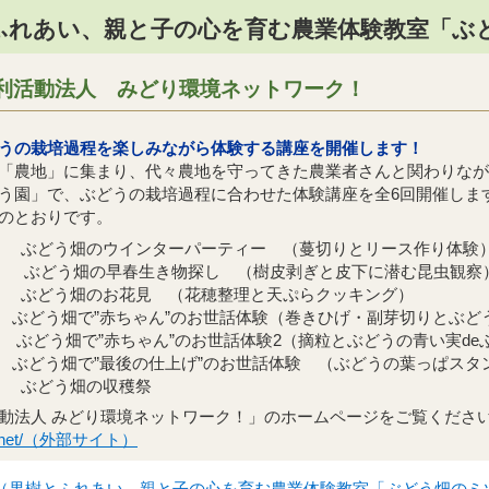
ふれあい、親と子の心を育む農業体験教室「ぶ
利活動法人 みどり環境ネットワーク！
うの栽培過程を楽しみながら体験する講座を開催します！
「農地」に集まり、代々農地を守ってきた農業者さんと関わりなが
う園」で、ぶどうの栽培過程に合わせた体験講座を全6回開催しま
のとおりです。
曜） ぶどう畑のウインターパーティー （蔓切りとリース作り体験
） ぶどう畑の早春生き物探し （樹皮剥ぎと皮下に潜む昆虫観察
曜） ぶどう畑のお花見 （花穂整理と天ぷらクッキング）
） ぶどう畑で”赤ちゃん”のお世話体験（巻きひげ・副芽切りとぶど
） ぶどう畑で”赤ちゃん”のお世話体験2（摘粒とぶどうの青い実d
） ぶどう畑で”最後の仕上げ”のお世話体験 （ぶどうの葉っぱスタ
曜） ぶどう畑の収穫祭
動法人 みどり環境ネットワーク！」のホームページをご覧くださ
nkyo.net/（外部サイト）
（果樹とふれあい、親と子の心を育む農業体験教室「ぶどう畑のミ