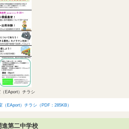
EAport）チラシ
EAport）チラシ（PDF：285KB）
開進第二中学校