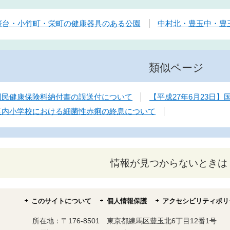
桜台・小竹町・栄町の健康器具のある公園
中村北・豊玉中・豊
類似ページ
】国民健康保険料納付書の誤送付について
【平成27年6月23日
】区内小学校における細菌性赤痢の終息について
情報が見つからないときは
このサイトについて
個人情報保護
アクセシビリティポリ
所在地：
〒176-8501 東京都練馬区豊玉北6丁目12番1号