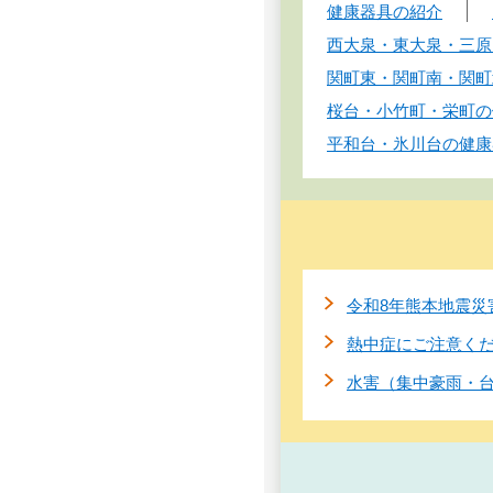
健康器具の紹介
西大泉・東大泉・三原
関町東・関町南・関町
桜台・小竹町・栄町の
平和台・氷川台の健康
令和8年熊本地震災
熱中症にご注意く
水害（集中豪雨・