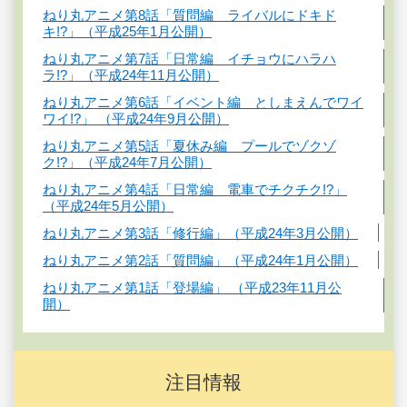
ねり丸アニメ第8話「質問編 ライバルにドキド
キ!?」（平成25年1月公開）
ねり丸アニメ第7話「日常編 イチョウにハラハ
ラ!?」（平成24年11月公開）
ねり丸アニメ第6話「イベント編 としまえんでワイ
ワイ!?」 （平成24年9月公開）
ねり丸アニメ第5話「夏休み編 プールでゾクゾ
ク!?」（平成24年7月公開）
ねり丸アニメ第4話「日常編 電車でチクチク!?」
（平成24年5月公開）
ねり丸アニメ第3話「修行編」（平成24年3月公開）
ねり丸アニメ第2話「質問編」（平成24年1月公開）
ねり丸アニメ第1話「登場編」 （平成23年11月公
開）
注目情報