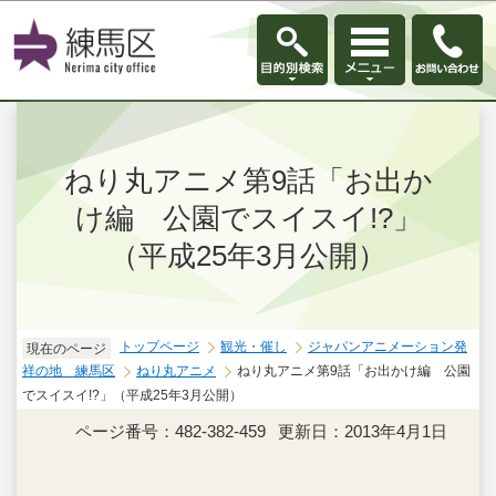
このページの本文へ移動
ねり丸アニメ第9話「お出か
け編 公園でスイスイ!?」
（平成25年3月公開）
トップページ
観光・催し
ジャパンアニメーション発
現在のページ
祥の地 練馬区
ねり丸アニメ
ねり丸アニメ第9話「お出かけ編 公園
でスイスイ!?」（平成25年3月公開）
ページ番号：482-382-459
更新日：2013年4月1日