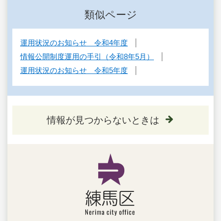
類似ページ
運用状況のお知らせ 令和4年度
情報公開制度運用の手引（令和8年5月）
運用状況のお知らせ 令和5年度
情報が見つからないときは