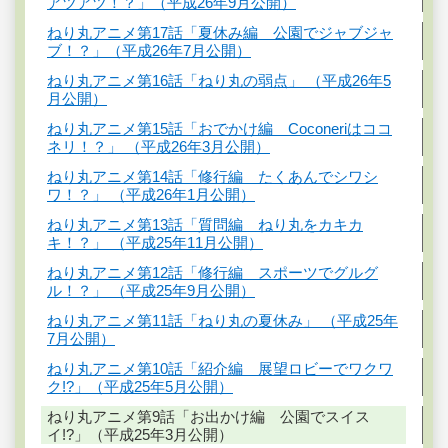
アツアツ！？」（平成26年9月公開）
ねり丸アニメ第17話「夏休み編 公園でジャブジャ
ブ！？」（平成26年7月公開）
ねり丸アニメ第16話「ねり丸の弱点」 （平成26年5
月公開）
ねり丸アニメ第15話「おでかけ編 Coconeriはココ
ネリ！？」 （平成26年3月公開）
ねり丸アニメ第14話「修行編 たくあんでシワシ
ワ！？」 （平成26年1月公開）
ねり丸アニメ第13話「質問編 ねり丸をカキカ
キ！？」 （平成25年11月公開）
ねり丸アニメ第12話「修行編 スポーツでグルグ
ル！？」 （平成25年9月公開）
ねり丸アニメ第11話「ねり丸の夏休み」 （平成25年
7月公開）
ねり丸アニメ第10話「紹介編 展望ロビーでワクワ
ク!?」（平成25年5月公開）
ねり丸アニメ第9話「お出かけ編 公園でスイス
イ!?」（平成25年3月公開）