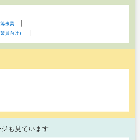
援等事業
従業員向け）
ージも見ています