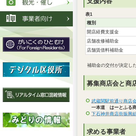
支援内容
表1
種別
開店経費支援金
店舗改修補助金
店舗賃借料補助金
補助金の交付が決定し
募集商店会と商
武蔵関駅前通り商店
一本道 はーとふる
下石神井商店街振興
求める事業者