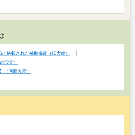
は
Sに搭載された補助機能（拡大鏡）
スの設定）
c】（画面表示）