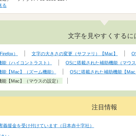
送る
文字を見やすくするに
refox）
文字の大きさの変更（サファリ）【Mac】
O
機能（ハイコントラスト）
OSに搭載された補助機能（マウ
機能【Mac】（ズーム機能）
OSに搭載された補助機能【Ma
機能【Mac】（マウスの設定）
注目情報
害義援金を受け付けています（日本赤十字社）