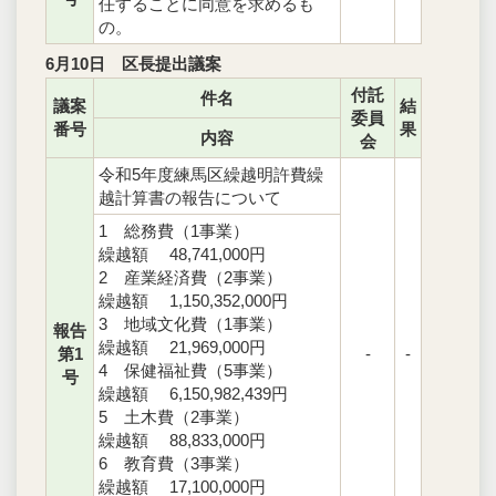
任することに同意を求めるも
の。
6月10日 区長提出議案
付託
件名
議案
結
委員
番号
果
内容
会
令和5年度練馬区繰越明許費繰
越計算書の報告について
1 総務費（1事業）
繰越額 48,741,000円
2 産業経済費（2事業）
繰越額 1,150,352,000円
3 地域文化費（1事業）
報告
繰越額 21,969,000円
第1
-
-
4 保健福祉費（5事業）
号
繰越額 6,150,982,439円
5 土木費（2事業）
繰越額 88,833,000円
6 教育費（3事業）
繰越額 17,100,000円