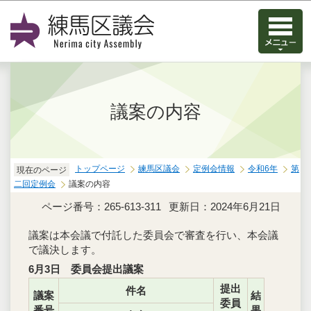
このページの本文へ移動
議案の内容
トップページ
練馬区議会
定例会情報
令和6年
第
現在のページ
二回定例会
議案の内容
ページ番号：265-613-311
更新日：2024年6月21日
議案は本会議で付託した委員会で審査を行い、本会議
で議決します。
6月3日 委員会提出議案
提出
件名
議案
結
委員
番号
果