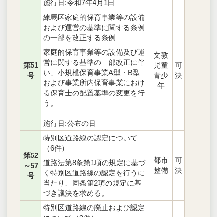
施行日:令和7年4月1日
練馬区家庭的保育事業等の設備
および運営の基準に関する条例
の一部を改正する条例
家庭的保育事業等の設備及び運
文教
営に関する基準の一部改正に伴
第51
児童
可
い、小規模保育事業A型・B型
号
青少
決
および事業所内保育事業におけ
年
る保育士の配置基準の変更を行
う。
施行日:公布の日
特別区道路線の認定について
（6件）
第52
都市
可
道路法第8条第1項の規定に基づ
～57
整備
決
く特別区道路線の認定を行うに
号
当たり、同条第2項の規定に基
づき議決を求める。
特別区道路線の廃止および認定