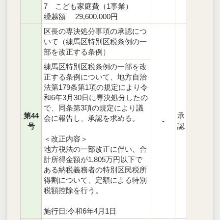
7 こども家庭費（1事業）
繰越額 29,600,000円
区長の専決処分事項の承認につ
いて（練馬区特別区税条例の一
部を改正する条例）
練馬区特別区税条例の一部を改
正する条例について、地方自治
法第179条第1項の規定により令
和6年3月30日に専決処分したの
で、同条第3項の規定により議
第44
承
会に報告し、承認を求める。
-
号
認
＜改正内容＞
地方税法の一部改正に伴い、合
計所得金額が1,805万円以下で
ある納税義務者の特別区民税所
得割について、定額による特別
税額控除を行う。
施行日:令和6年4月1日