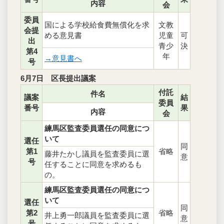
内容
会
委員
国による学校給食費無償化を求
文教
会提
める意見書
児童
可
出
青少
決
第4
年
→意見書へ
号
6月7日 区長提出議案
付託
件名
議案
結
委員
番号
果
内容
会
練馬区監査委員選任の同意につ
いて
選任
同
第1
省略
藤井たかし議員を監査委員に選
意
号
任することに同意を求めるも
の。
練馬区監査委員選任の同意につ
いて
選任
同
第2
省略
井上勇一郎議員を監査委員に選
意
号