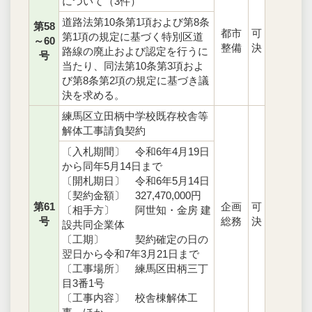
について（3件）
道路法第10条第1項および第8条
第58
都市
可
第1項の規定に基づく特別区道
～60
整備
決
路線の廃止および認定を行うに
号
当たり、同法第10条第3項およ
び第8条第2項の規定に基づき議
決を求める。
練馬区立田柄中学校既存校舎等
解体工事請負契約
〔入札期間〕 令和6年4月19日
から同年5月14日まで
〔開札期日〕 令和6年5月14日
〔契約金額〕 327,470,000円
第61
企画
可
〔相手方〕 阿世知・金房 建
号
総務
決
設共同企業体
〔工期〕 契約確定の日の
翌日から令和7年3月21日まで
〔工事場所〕 練馬区田柄三丁
目3番1号
〔工事内容〕 校舎棟解体工