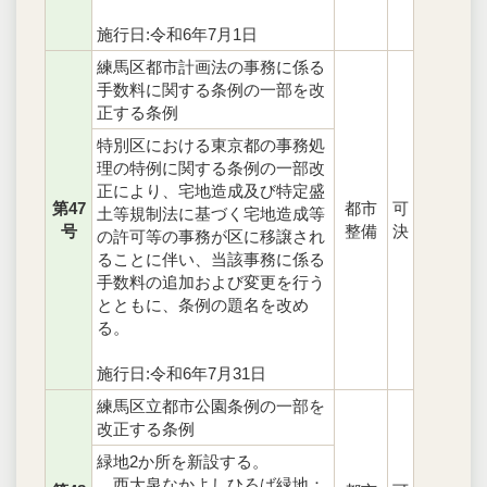
施行日:令和6年7月1日
練馬区都市計画法の事務に係る
手数料に関する条例の一部を改
正する条例
特別区における東京都の事務処
理の特例に関する条例の一部改
正により、宅地造成及び特定盛
第47
都市
可
土等規制法に基づく宅地造成等
号
整備
決
の許可等の事務が区に移譲され
ることに伴い、当該事務に係る
手数料の追加および変更を行う
とともに、条例の題名を改め
る。
施行日:令和6年7月31日
練馬区立都市公園条例の一部を
改正する条例
緑地2か所を新設する。
西大泉なかよしひろば緑地：