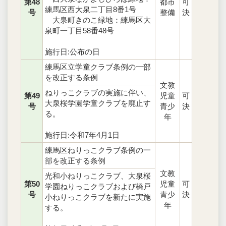
第48
都市
可
練馬区西大泉二丁目8番1号
号
整備
決
大泉町きのこ緑地：練馬区大
泉町一丁目58番48号
施行日:公布の日
練馬区立学童クラブ条例の一部
を改正する条例
文教
ねりっこクラブの実施に伴い、
第49
児童
可
大泉桜学園学童クラブを廃止す
号
青少
決
る。
年
施行日:令和7年4月1日
練馬区ねりっこクラブ条例の一
部を改正する条例
文教
光和小ねりっこクラブ、大泉桜
第50
児童
可
学園ねりっこクラブおよび橋戸
号
青少
決
小ねりっこクラブを新たに実施
年
する。