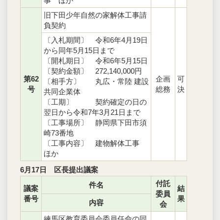
事 ほか
旧下田少年自然の家解体工事請
負契約
〔入札期間〕 令和6年4月19日
から同年5月15日まで
〔開札期日〕 令和6年5月15日
〔契約金額〕 272,140,000円
第62
企画
可
〔相手方〕 丸広・常陸 建設
号
総務
決
共同企業体
〔工期〕 契約確定の日の
翌日から令和7年3月21日まで
〔工事場所〕 静岡県下田市須
崎73番地
〔工事内容〕 建物解体工事
ほか
6月17日 区長提出議案
付託
件名
議案
結
委員
番号
果
内容
会
練馬区教育委員会委員任命の同