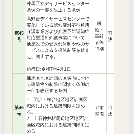
練馬区立デイサービスセンター
条例の一部を改正する条例
高野台デイサービスセンターで
医
実施している認知症対応型通所
療・
介護事業および介護予防認知症
第45
可
高齢
対応型通所介護事業について、
号
決
者等
他施設での受入れ体制や他のサ
特別
ービスによる支援体制等を踏ま
え、廃止する。
施行日:令和7年4月1日
練馬区地区計画の区域内におけ
る建築物の制限に関する条例の
一部を改正する条例
1 羽沢・桜台地区地区計画区
域内における建築制限を定め
第46
都市
可
る。
号
整備
決
2 上石神井駅周辺地区地区計
画区域内における建築制限を定
める。