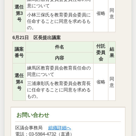
意について
選任
同
第3
省略
小林三保氏を教育委員会委員に
意
号
任命することに同意を求めるも
の。
6月21日 区長提出議案
付託
件名
議案
結
委員
番号
果
内容
会
練馬区教育委員会教育長任命の
同意について
選任
同
第4
省略
三浦康彰氏を教育委員会教育長
意
号
に任命することに同意を求める
もの。
お問い合わせ
区議会事務局
組織詳細へ
電話：03-5984-4732（直通）