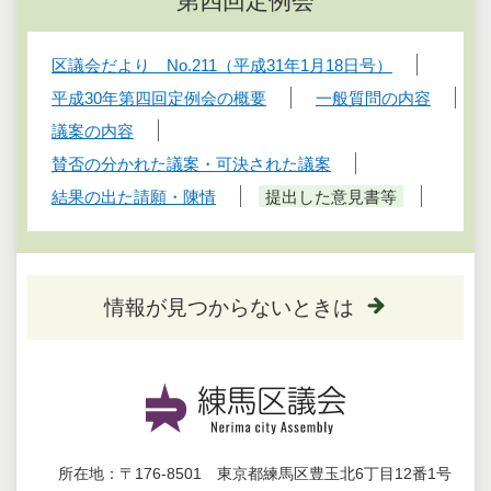
第四回定例会
区議会だより No.211（平成31年1月18日号）
平成30年第四回定例会の概要
一般質問の内容
議案の内容
賛否の分かれた議案・可決された議案
結果の出た請願・陳情
提出した意見書等
情報が見つからないときは
所在地：
〒176-8501 東京都練馬区豊玉北6丁目12番1号