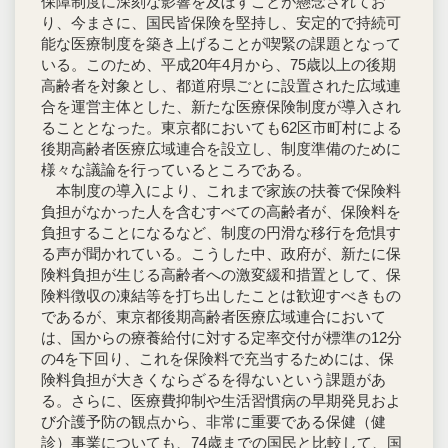
保障制度に深刻な影響を及ぼすことが懸念されてお
り、今まさに、国民皆保険を堅持し、安定的で持続可
能な医療制度を築き上げることが喫緊の課題となって
いる。このため、平成20年4月から、75歳以上の後期
高齢者を対象とし、都道府県ごとに設置された広域連
合を運営主体とした、新たな医療保険制度が導入され
ることとなった。東京都においても62区市町村による
後期高齢者医療広域連合を設立し、制度準備のために
様々な議論を行っているところである。
本制度の導入により、これまで家族の扶養で保険料
負担がなかった人を含むすべての高齢者が、保険料を
負担することになるなど、制度の円滑な移行を危惧す
る声が聞かれている。こうした中、政府が、新たに保
険料負担が生じる高齢者への激変緩和措置として、保
険料徴収の凍結等を打ち出したことは歓迎すべきもの
であるが、東京都後期高齢者医療広域連合において
は、国からの療養給付に対する定率交付が標準の12分
の4を下回り、これを保険料で充当するためには、保
険料負担が大きくならざるを得ないという課題があ
る。さらに、医療費抑制や生活習慣病の早期発見およ
び介護予防の観点から、非常に重要である保健（健
診）事業についても、74歳までの国民と比較して、国