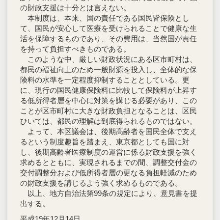
の財政支援は十分とは言えない。
本制度は、本来、国の責任である国民皆保険とし
て、国民が安心して医療を受けられることで健康な生
活を保障するものであり、その費用は、当然国が責任
を持って負担すべきものである。
このような中、厳しい財政状況にある区市町村は、
都民の福祉向上のため一般財源を投入し、全体的な保
険料の水準を一定程度抑制することとしている。更
に、現行の国民健康保険料に比較して保険料が上昇す
る低所得者層を中心に対策を講じる必要があり、この
ことが区市町村に大きな財政負担となることは、区民
ひいては、都民の理解は到底得られるものではない。
よって、本区議会は、後期高齢者を国民全体で支え
るという制度趣旨を踏まえ、東京都としても国に対
し、後期高齢者医療制度の運営に係る財政支援を強く
求めるとともに、実現されるまでの間、調整交付金の
交付調整分および低所得者層の更なる負担軽減のため
の財政支援を講じるよう強く求めるものである。
以上、地方自治法第99条の規定により、意見書を提
出する。
平成19年12月14日