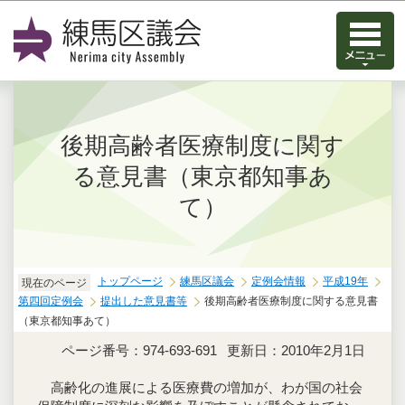
このページの本文へ移動
後期高齢者医療制度に関す
る意見書（東京都知事あ
て）
トップページ
練馬区議会
定例会情報
平成19年
現在のページ
第四回定例会
提出した意見書等
後期高齢者医療制度に関する意見書
（東京都知事あて）
ページ番号：974-693-691
更新日：2010年2月1日
高齢化の進展による医療費の増加が、わが国の社会