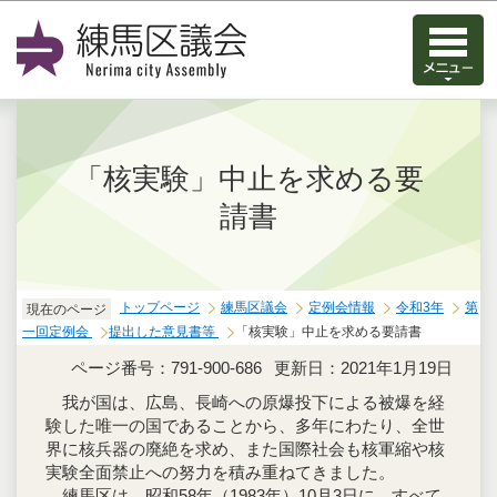
このページの本文へ移動
「核実験」中止を求める要
請書
トップページ
練馬区議会
定例会情報
令和3年
第
現在のページ
一回定例会
提出した意見書等
「核実験」中止を求める要請書
ページ番号：791-900-686
更新日：2021年1月19日
我が国は、広島、長崎への原爆投下による被爆を経
験した唯一の国であることから、多年にわたり、全世
界に核兵器の廃絶を求め、また国際社会も核軍縮や核
実験全面禁止への努力を積み重ねてきました。
練馬区は、昭和58年（1983年）10月3日に、すべて