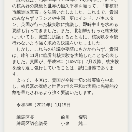
の核兵器の廃絶と世界の恒久平和を願って、「非核都
市練馬区宣言」を決議いたしました。これまで、貴国
のみならずフランスや中国、更にインド、パキスタ
ン、英国が行った核実験に抗議し、即時中止を求める
要請も行ってきました。また、北朝鮮が行った核実験
についても、厳重に抗議するとともに、核実験を今後
行わないよう強く求める決議をいたしました。
しかし、これらの抗議や要請にもかかわらず、貴国
は、昨年11月に臨界前核実験を実施したことを公表し
ました。貴国が、平成9年（1997年）7月以降、核実験
を繰り返し強行していることは、誠に遺憾でありま
す。
よって、本区は、貴国が今後一切の核実験を中止
し、核兵器の廃絶と世界の恒久平和の実現に先導的役
割を果たされるよう強く要請いたします。
令和3年（2021年）1月19日
練馬区長 前川 燿男
練馬区議会議長 小泉 純二