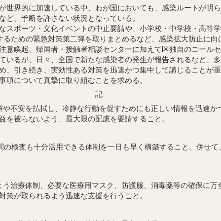
が世界的に加速している中、わが国においても、感染ルートが明ら
など、予断を許さない状況となっている。
なスポーツ・文化イベントの中止要請や、小学校・中学校・高等学
対処するための緊急対策第二弾を取りまとめるなど、感染拡大防止
注意喚起、帰国者・接触者相談センターに加えて区独自のコールセ
ているが、日々、全国で新たな感染者の発生が報告されるなど、多
ため、引き続き、実効性ある対策を迅速かつ集中して講じることが
の事項について真摯に取り組むことを求める。
記
解や不安を払拭し、冷静な行動を促すためにも正しい情報を迅速か
益を被らないよう、最大限の配慮を要請すること。
民間の検査も十分活用できる体制を一日も早く構築すること。併せ
よう治療体制、必要な医療用マスク、防護服、消毒薬等の確保に万
対策が取られるよう迅速な支援を行うこと。