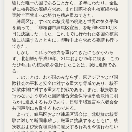
験した唯一の国であることから、多年にわたり、全世
界に核兵器の廃絶を求め、また国際社会も核軍縮や核
実験全面禁止への努力を積み重ねてきた。
練馬区は、すべての核兵器の廃絶と世界の恒久平和
を願って、「非核都市練馬区宣言」を昭和58年10月3
日に決議した。また、これまでに行われた各国の核実
験に抗議するとともに、即時中止を求める要請も行っ
てきた。
しかし、これらの努力を重ねてきたにもかかわら
ず、北朝鮮が平成18年、21年および25年に続き、この
たび4回目の核実験を強行したことは、誠に遺憾であ
る。
このことは、わが国のみならず、東アジアおよび国
際社会の平和と安全に対する重大な脅威であり、核不
拡散体制に対する重大な挑戦である。また、核実験を
行わないよう求めた国際連合安全保障理事会決議に明
らかに違反するものであり、日朝平壌宣言や六者会合
共同声明にも反するものである。
よって、練馬区および練馬区議会は、北朝鮮の核実
験に対して断固非難し、厳重に抗議するとともに、核
実験および安保理決議に違反する行為を今後行わない