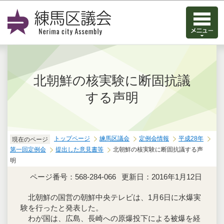
このページの本文へ移動
北朝鮮の核実験に断固抗議
する声明
トップページ
練馬区議会
定例会情報
平成28年
現在のページ
第一回定例会
提出した意見書等
北朝鮮の核実験に断固抗議する声
明
ページ番号：568-284-066
更新日：2016年1月12日
北朝鮮の国営の朝鮮中央テレビは、1月6日に水爆実
験を行ったと発表した。
わが国は、広島、長崎への原爆投下による被爆を経