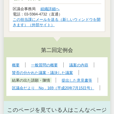
区議会事務局
組織詳細へ
電話：03-5984-4732（直通）
この担当課にメールを送る（新しいウィンドウを開
きます）（外部サイト）
第二回定例会
概要
一般質問の概要
議案の内容
賛否の分かれた議案・議決した議案
結果の出た請願・陳情
提出した意見書等
区議会だより No．169（平成20年7月15日号）
このページを見ている人はこんなページ