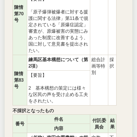
陳情
「原子爆弾被爆者に対する援
第70
護に関する法律」第11条で規
号
定されている「原爆症認定」
審査が、原爆被害の実態にみ
あった制度に改善するよう、
国に対して意見書を提出され
たい。
練馬区基本構想について（第
総合計
採
2項）
画等特
択
別
陳情
【要旨】
第83
号
2 基本構想の策定には様々
な区民の声を受け止める工夫
をされたい。
不採択となったもの
件名
付託委
結
番号
員会
果
内容