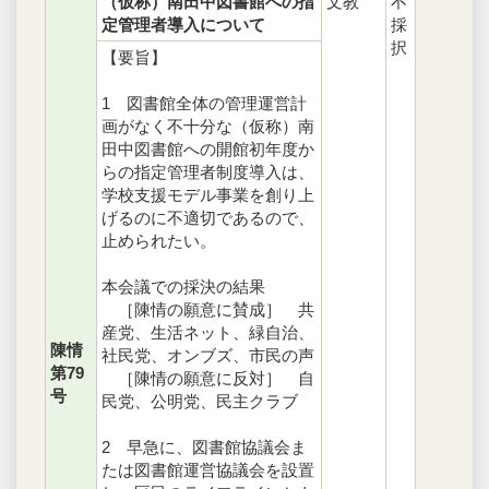
（仮称）南田中図書館への指
文教
不
定管理者導入について
採
択
【要旨】
1 図書館全体の管理運営計
画がなく不十分な（仮称）南
田中図書館への開館初年度か
らの指定管理者制度導入は、
学校支援モデル事業を創り上
げるのに不適切であるので、
止められたい。
本会議での採決の結果
［陳情の願意に賛成］ 共
産党、生活ネット、緑自治、
陳情
社民党、オンブズ、市民の声
第79
［陳情の願意に反対］ 自
号
民党、公明党、民主クラブ
2 早急に、図書館協議会ま
たは図書館運営協議会を設置