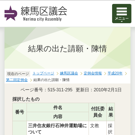
このページの本文へ移動
結果の出た請願・陳情
トップページ
練馬区議会
定例会情報
平成20年
現在のページ
第二回定例会
結果の出た請願・陳情
ページ番号：515-311-295
更新日：2010年2月1日
採択したもの
件名
付託委
結
番号
員会
果
内容
三井住友銀行石神井運動場に
文教
採
ついて
択