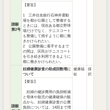
【要旨】
1 三井住友銀行石神井運動
場を都が公園として整備する
請願
ときには、現在ある都立野球
第2号
場だけでなく、テニスコート
も整備して残すように都に働
きかけられたい。
2 公園整備に着手するまで
の間は、区民がテニスコート
を引き続き利用できるように
都に働きかけられたい。
妊婦健康診査の助成回数増に
健康福
採
ついて
祉
択
【要旨】
妊婦の健診費用の負担軽減
と母体や胎児の健康確保の観
点から、妊婦健康診査の公費
請願
負担については、14回まで増