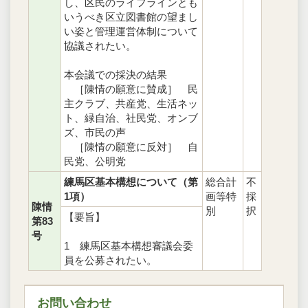
し、区民のライフラインとも
いうべき区立図書館の望まし
い姿と管理運営体制について
協議されたい。
本会議での採決の結果
［陳情の願意に賛成］ 民
主クラブ、共産党、生活ネッ
ト、緑自治、社民党、オンブ
ズ、市民の声
［陳情の願意に反対］ 自
民党、公明党
練馬区基本構想について（第
総合計
不
1項）
画等特
採
陳情
別
択
【要旨】
第83
号
1 練馬区基本構想審議会委
員を公募されたい。
お問い合わせ