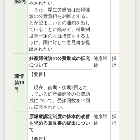
第3号
やされたい。
また、厚生労働省は妊婦健
診の公費負担を14回とするこ
とが望ましいとの通知を出し
ていることに鑑みて、補助制
度等一定の財源措置をするよ
うに、国に対して意見書を提
出されたい。
妊産婦健診の公費助成の拡充
健康福
採
について
祉
択
【要旨】
陳情
第19
現在、前期・後期2回とな
号
っている妊産婦健診の公費助
成について、受診回数を14回
に拡充されたい。
原爆症認定制度の抜本的改善
健康福
採
を求める意見書の提出につい
祉
択
て
【要旨】