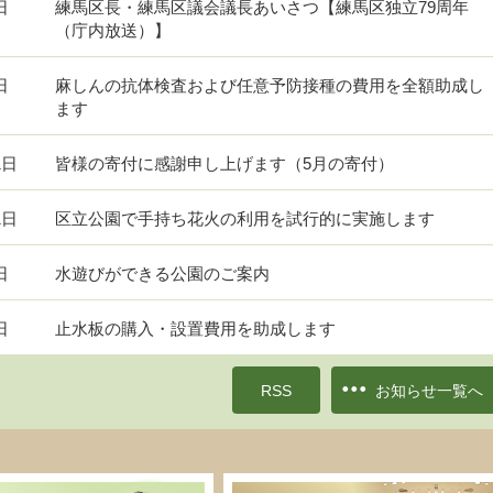
日
練馬区長・練馬区議会議長あいさつ【練馬区独立79周年
（庁内放送）】
日
麻しんの抗体検査および任意予防接種の費用を全額助成し
ます
1日
皆様の寄付に感謝申し上げます（5月の寄付）
1日
区立公園で手持ち花火の利用を試行的に実施します
日
水遊びができる公園のご案内
日
止水板の購入・設置費用を助成します
RSS
お知らせ一覧へ